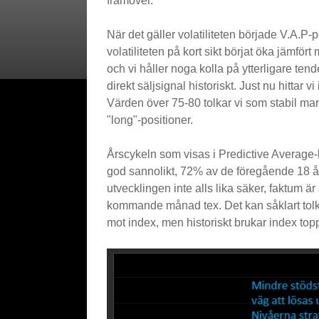
framöver.
När det gäller volatiliteten började V.A.
volatiliteten på kort sikt börjat öka jämfört
och vi håller noga kolla på ytterligare te
direkt säljsignal historiskt. Just nu hittar 
Värden över 75-80 tolkar vi som stabil mark
"long"-positioner.
Årscykeln som visas i Predictive Averag
god sannolikt, 72% av de föregående 18 åre
utvecklingen inte alls lika säker, faktum ä
kommande månad tex. Det kan såklart tolka
mot index, men historiskt brukar index toppa