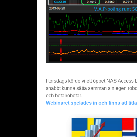
I torsdags körde vi ett öppet NAS Access Li
snabbt kunna sätta samman sin egen robotpo
och betalrobotar.
Webinaret spelades in och finns att titta