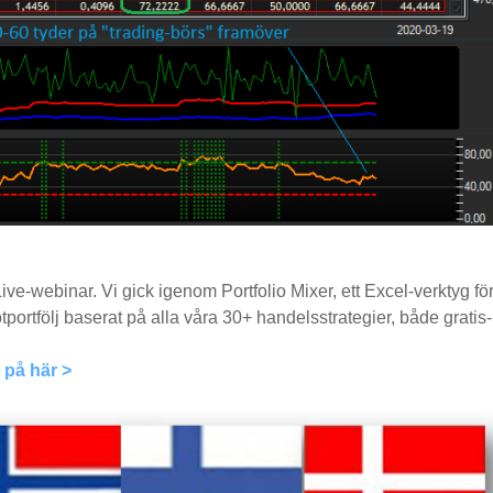
ve-webinar. Vi gick igenom Portfolio Mixer, ett Excel-verktyg för
rtfölj baserat på alla våra 30+ handelsstrategier, både gratis-
 på här >