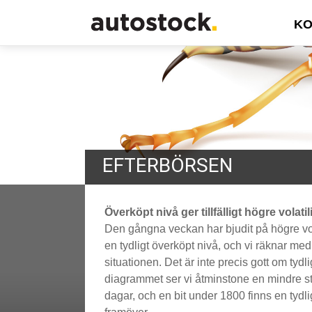
KO
EFTERBÖRSEN
Överköpt nivå ger tillfälligt högre volatili
Den gångna veckan har bjudit på högre vola
en tydligt överköpt nivå, och vi räknar med 
situationen. Det är inte precis gott om tyd
diagrammet ser vi åtminstone en mindre st
dagar, och en bit under 1800 finns en tydli