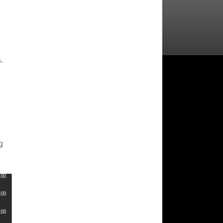
,
.
g