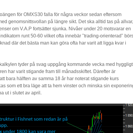
P-poängen för OMXS30 falla för några veckor sedan eftersom
 med genomsnittsvollan på längre sikt. Det ska alltid tas på allvar
ndenser om V.A.P fortsätter sjunka. Nivåer under 20 motsvarar en
vi indikatorn runt 50-60 vilket ofta innebär "trading-orienterad" börs
nad där det bästa man kan göra ofta har varit att ligga kvar i
e-kalkylen tyder på svag uppgång kommande vecka med hyggligt
n har varit stigande fram till månadsskiftet. Därefter är
r att bara hälften av samma 18 år har noterat stigande kurs
s som ett bra läge att ta hem vinster och minska sin exponerin
 ut i slutet av april.