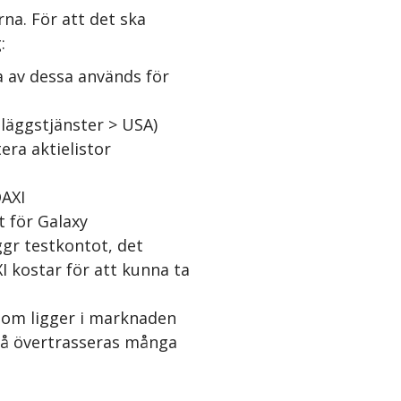
na. För att det ska
:
 av dessa används för
lläggstjänster > USA)
ra aktielistor
DAXI
t för Galaxy
ggr testkontot, det
I kostar för att kunna ta
 som ligger i marknaden
tså övertrasseras många