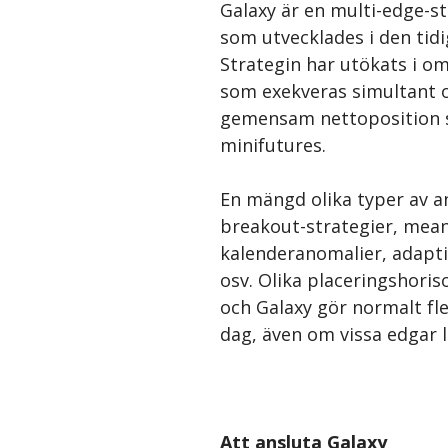
Galaxy är en multi-edge-st
som utvecklades i den tid
Strategin har utökats i o
som exekveras simultant 
gemensam nettoposition s
minifutures.
En mängd olika typer av an
breakout-strategier, mean
kalenderanomalier, adapti
osv. Olika placeringshori
och Galaxy gör normalt fl
dag, även om vissa edgar l
Att ansluta Galaxy