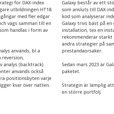
rategi för DAX-index
Galaxy består av ett st
igare utbildningen HT18.
som ansluts till DAX-i
mgångar med fler edgar
kod som analyserar ind
och vägs samman till en
Galaxy trivs bäst på en
om handlas i form av
installation, tex en inst
rekommenderar starkt 
andra strategier på sam
alys används, bl a
prestandaorsaker.
 reversion,
v analys (backtrack)
Sedan mars 2023 är Galax
sonter används också
paketet.
era positionsbyten varje
igger kvar över natten.
Strategin är lämplig at
en större portfölj.