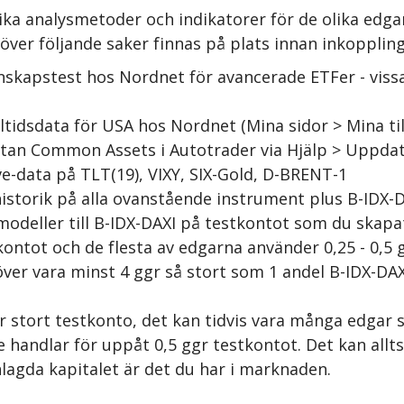
ka analysmetoder och indikatorer för de olika edgar
ver följande saker finnas på plats innan inkoppling
skapstest hos Nordnet för avancerade ETFer - vissa
ltidsdata för USA hos Nordnet (Mina sidor > Mina ti
tan Common Assets i Autotrader via Hjälp > Uppdate
ive-data på TLT(19), VIXY, SIX-Gold, D-BRENT-1
storik på alla ovanstående instrument plus B-IDX-
modeller till B-IDX-DAXI på testkontot som du skapa
kontot och de flesta av edgarna använder 0,25 - 0,5 
ver vara minst 4 ggr så stort som 1 andel B-IDX-DAX
ör stort testkonto, det kan tidvis vara många edgar
e handlar för uppåt 0,5 ggr testkontot. Det kan all
agda kapitalet är det du har i marknaden.