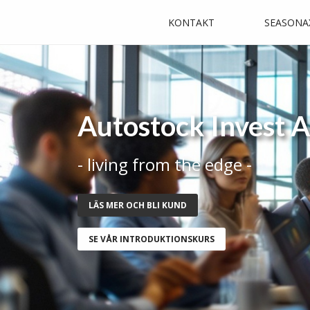
KONTAKT
SEASONA
Autostock Invest 
- living from the edge -
LÄS MER OCH BLI KUND
SE VÅR INTRODUKTIONSKURS