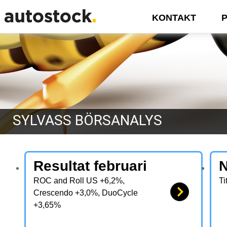
Image 1
KONTAKT
SYLVASS BÖRSANALYS
Resultat februari
N
ROC and Roll US +6,2%,
Ti
Crescendo +3,0%, DuoCycle
+3,65%