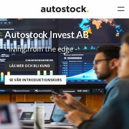
Autostock Invest AB
- living from the edge -
LÄS MER OCH BLI KUND
SE VÅR INTRODUKTIONSKURS