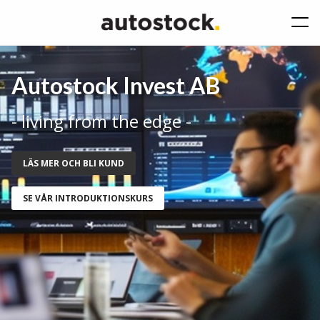
Autostock Invest AB
- living from the edge -
LÄS MER OCH BLI KUND
SE VÅR INTRODUKTIONSKURS