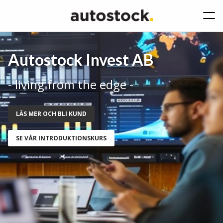
Autostock Invest AB
- living from the edge -
LÄS MER OCH BLI KUND
SE VÅR INTRODUKTIONSKURS