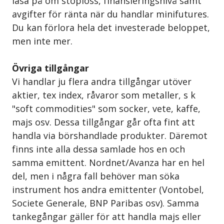
läsa på om stoploss, finansieringsnivå samt
avgifter för ränta när du handlar minifutures.
Du kan förlora hela det investerade beloppet,
men inte mer.
Övriga tillgångar
Vi handlar ju flera andra tillgångar utöver
aktier, tex index, råvaror som metaller, s k
"soft commodities" som socker, vete, kaffe,
majs osv. Dessa tillgångar går ofta fint att
handla via börshandlade produkter. Däremot
finns inte alla dessa samlade hos en och
samma emittent. Nordnet/Avanza har en hel
del, men i några fall behöver man söka
instrument hos andra emittenter (Vontobel,
Societe Generale, BNP Paribas osv). Samma
tankegångar gäller för att handla majs eller