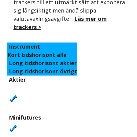
trackers till ett utmärkt sätt att exponera
sig långsiktigt men ändå slippa
valutaväxlingsavgifter.
Läs mer om
trackers >
Instrument
Kort tidshorisont alla
Long tidshorisont aktier
Long tidshorisont övrigt
Aktier
Minifutures