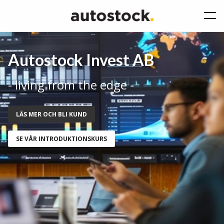
Autostock Invest AB
- living from the edge -
LÄS MER OCH BLI KUND
SE VÅR INTRODUKTIONSKURS