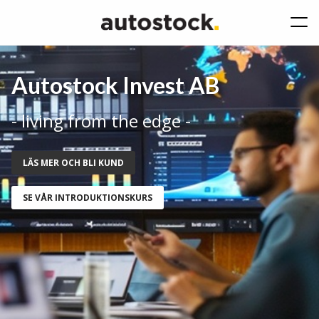
Autostock Invest AB
- living from the edge -
LÄS MER OCH BLI KUND
SE VÅR INTRODUKTIONSKURS